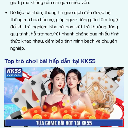
giá trị mà không cần chi quá nhiều vốn.
Dữ liệu cá nhân, thông tin giao dịch đều được hệ
thống mã hóa bảo vệ, giúp người dùng yên tâm tuyệt
đối khi trải nghiệm. Nhà cái cam kết trả thưởng đúng
quy trình, hỗ trợ nạp/rút nhanh chóng qua nhiều hình
thức khác nhau, đảm bảo tính minh bạch và chuyên
nghiệp.
Top trò chơi bài hấp dẫn tại KK55