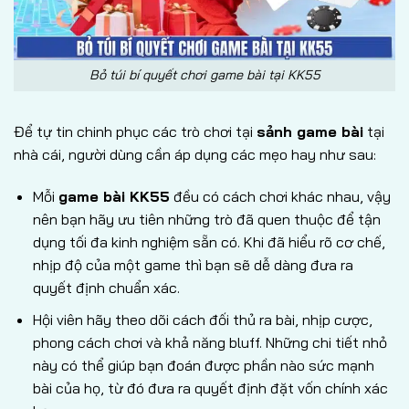
Bỏ túi bí quyết chơi game bài tại KK55
Để tự tin chinh phục các trò chơi tại
sảnh game bài
tại
nhà cái, người dùng cần áp dụng các mẹo hay như sau:
Mỗi
game bài KK55
đều có cách chơi khác nhau, vậy
nên bạn hãy ưu tiên những trò đã quen thuộc để tận
dụng tối đa kinh nghiệm sẵn có. Khi đã hiểu rõ cơ chế,
nhịp độ của một game thì bạn sẽ dễ dàng đưa ra
quyết định chuẩn xác.
Hội viên hãy theo dõi cách đối thủ ra bài, nhịp cược,
phong cách chơi và khả năng bluff. Những chi tiết nhỏ
này có thể giúp bạn đoán được phần nào sức mạnh
bài của họ, từ đó đưa ra quyết định đặt vốn chính xác