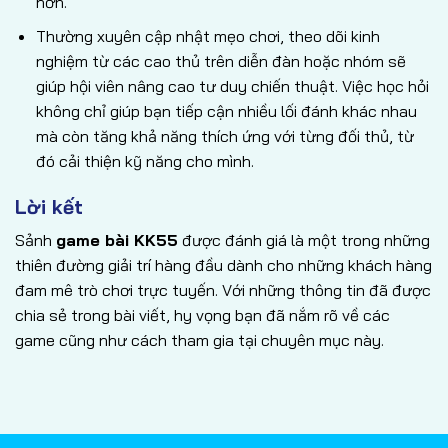
hơn.
Thường xuyên cập nhật mẹo chơi, theo dõi kinh
nghiệm từ các cao thủ trên diễn đàn hoặc nhóm sẽ
giúp hội viên nâng cao tư duy chiến thuật. Việc học hỏi
không chỉ giúp bạn tiếp cận nhiều lối đánh khác nhau
mà còn tăng khả năng thích ứng với từng đối thủ, từ
đó cải thiện kỹ năng cho mình.
Lời kết
Sảnh
game bài KK55
được đánh giá là một trong những
thiên đường giải trí hàng đầu dành cho những khách hàng
đam mê trò chơi trực tuyến. Với những thông tin đã được
chia sẻ trong bài viết, hy vọng bạn đã nắm rõ về các
game cũng như cách tham gia tại chuyên mục này.