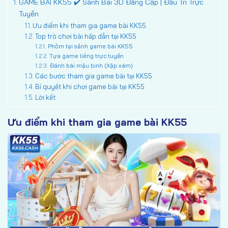
GAME BÀI KK55 ✔️ Sảnh Bài 3D Đẳng Cấp | Đấu Trí Trực
Tuyến
Ưu điểm khi tham gia game bài KK55
Top trò chơi bài hấp dẫn tại KK55
Phỏm tại sảnh game bài KK55
Tựa game liêng trực tuyến
Đánh bài mậu binh (Xập xám)
Các bước tham gia game bài tại KK55
Bí quyết khi chơi game bài tại KK55
Lời kết
Ưu điểm khi tham gia game bài KK55