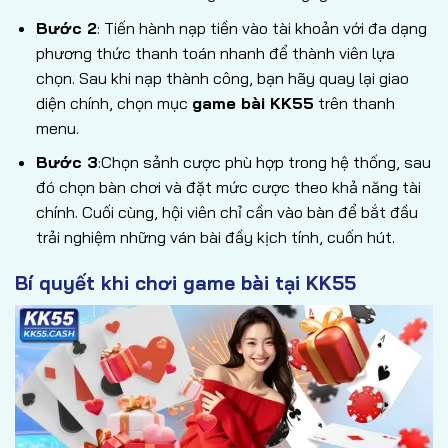
Bước 2
: Tiến hành nạp tiền vào tài khoản với đa dạng
phương thức thanh toán nhanh để thành viên lựa
chọn. Sau khi nạp thành công, bạn hãy quay lại giao
diện chính, chọn mục
game bài KK55
trên thanh
menu.
Bước 3
:Chọn sảnh cược phù hợp trong hệ thống, sau
đó chọn bàn chơi và đặt mức cược theo khả năng tài
chính. Cuối cùng, hội viên chỉ cần vào bàn để bắt đầu
trải nghiệm những ván bài đầy kịch tính, cuốn hút.
Bí quyết khi chơi game bài tại KK55