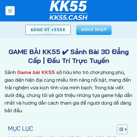
Bỏ
qua
nội
dung
ĐĂNG NHẬP
ĐĂNG KÝ +555K
GAME BÀI KK55 ✔️ Sảnh Bài 3D Đẳng
Cấp | Đấu Trí Trực Tuyến
Sảnh
Game bài KK55
sở hữu kho trò chơi phong phú,
giao diện hiện đại cùng nhiều tính năng nổi bật, mang đến
trải nghiệm vừa kịch tính vừa minh bạch. Trong bài viết
dưới đây, chúng tôi sẽ giới thiệu những tựa game hấp dẫn
nhất và hướng dẫn cách tham gia để người dùng dễ dàng
bắt đầu.
MỤC LỤC