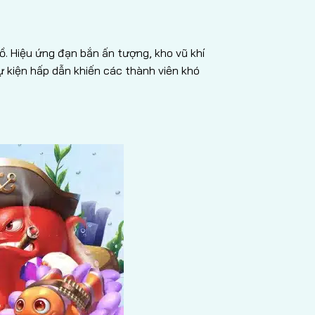
ồ. Hiệu ứng đạn bắn ấn tượng, kho vũ khí
ự kiện hấp dẫn khiến các thành viên khó