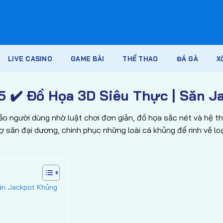
LIVE CASINO
GAME BÀI
THỂ THAO
ĐÁ GÀ
X
 ✔️ Đồ Họa 3D Siêu Thực | Săn J
o người dùng nhờ luật chơi đơn giản, đồ họa sắc nét và hệ t
 săn đại dương, chinh phục những loài cá khủng để rinh về loạ
ăn Jackpot Khủng