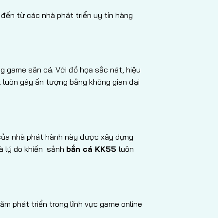
ến từ các nhà phát triển uy tín hàng
ng game săn cá. Với đồ họa sắc nét, hiệu
ất luôn gây ấn tượng bằng không gian đại
m của nhà phát hành này được xây dựng
à lý do khiến sảnh
bắn cá KK55
luôn
ăm phát triển trong lĩnh vực game online