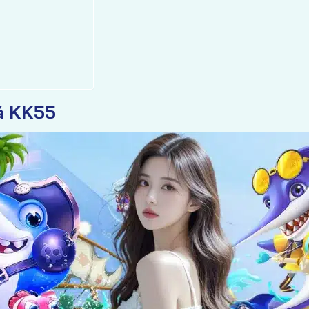
cá KK55