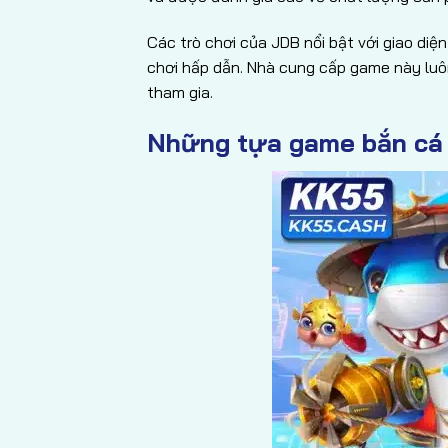
Các trò chơi của JDB nổi bật với giao diệ
chơi hấp dẫn. Nhà cung cấp game này luôn 
tham gia.
Những tựa game bắn cá 