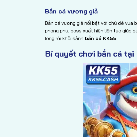
Bắn cá vương giả
Bắn cá vương giả nổi bật với chủ đề vua b
phong phú, boss xuất hiện liên tục giúp 
lòng rời khỏi sảnh
bắn cá KK55
.
Bí quyết chơi bắn cá tại