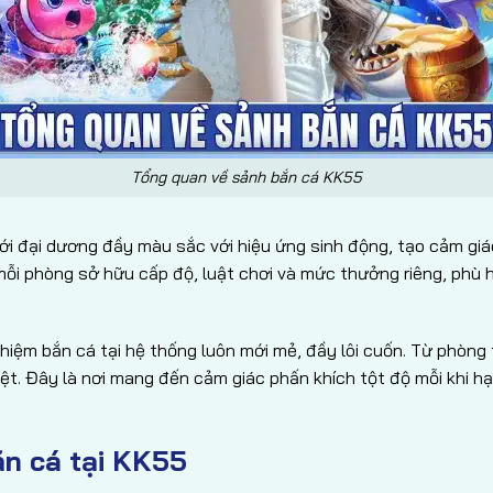
Tổng quan về sảnh bắn cá KK55
giới đại dương đầy màu sắc với hiệu ứng sinh động, tạo cảm gi
mỗi phòng sở hữu cấp độ, luật chơi và mức thưởng riêng, phù
hiệm bắn cá tại hệ thống luôn mới mẻ, đầy lôi cuốn. Từ phòng 
iệt. Đây là nơi mang đến cảm giác phấn khích tột độ mỗi khi 
n cá tại KK55