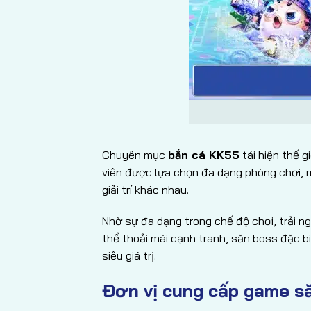
Chuyên mục
bắn cá KK55
tái hiện thế 
viên được lựa chọn đa dạng phòng chơi, 
giải trí khác nhau.
Nhờ sự đa dạng trong chế độ chơi, trải ng
thể thoải mái cạnh tranh, săn boss đặc b
siêu giá trị.
Đơn vị cung cấp game să