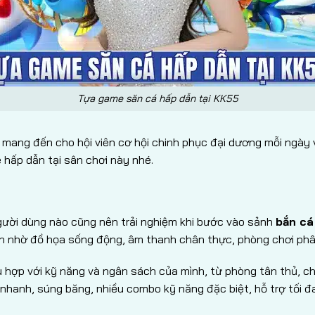
Tựa game săn cá hấp dẫn tại KK55
, mang đến cho hội viên cơ hội chinh phục đại dương mỗi ngày
hấp dẫn tại sân chơi này nhé.
gười dùng nào cũng nên trải nghiệm khi bước vào sảnh
bắn c
 nhờ đồ họa sống động, âm thanh chân thực, phòng chơi phân
ù hợp với kỹ năng và ngân sách của mình, từ phòng tân thủ, ch
 nhanh, súng băng, nhiều combo kỹ năng đặc biệt, hỗ trợ tối đ