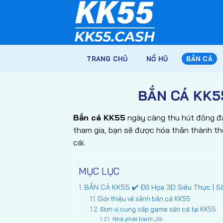
Bỏ
qua
nội
dung
TRANG CHỦ
NỔ HŨ
BẮN CÁ
BẮN CÁ KK55
Bắn cá KK55
ngày càng thu hút đông đả
tham gia, bạn sẽ được hóa thân thành thợ
cái.
MỤC LỤC
BẮN CÁ KK55 ✔️ Đồ Họa 3D Siêu Thực | S
Giới thiệu về sảnh bắn cá KK55
Đơn vị cung cấp game săn cá tại KK55
Nhà phát hành Jili